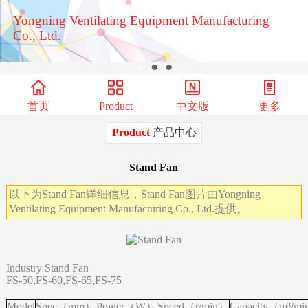
Yongning Ventilating Equipment Manufacturing
Co., Ltd.
●
●
●
首页
Product
中文版
更多
Product
产品中心
Stand Fan
以下为Stand Fan详细信息，Stand Fan图片由Yongning
Ventilating Equipment Manufacturing Co., Ltd.提供。
Industry Stand Fan
FS-50,FS-60,FS-65,FS-75
Model
Spec（mm）
Power（W）
Speed（r/min）
Capacity（m³/m