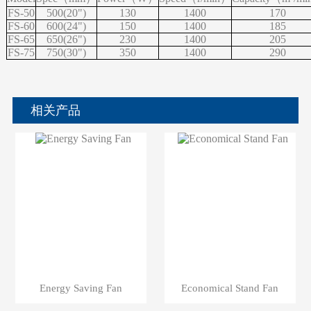
FS-50
500(20")
130
1400
170
FS-60
600(24")
150
1400
185
FS-65
650(26")
230
1400
205
FS-75
750(30")
350
1400
290
相关产品
Energy Saving Fan
Economical Stand Fan