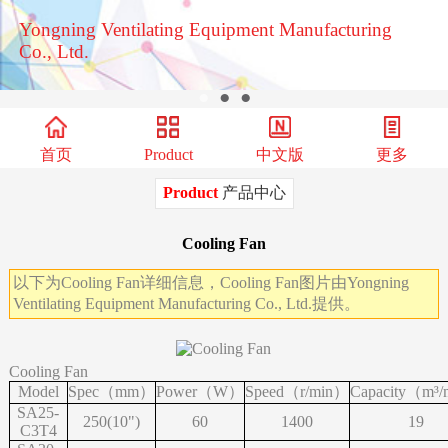
Yongning Ventilating Equipment Manufacturing
Co., Ltd.
●
●
●
首页
Product
中文版
更多
Product
产品中心
Cooling Fan
以下为Cooling Fan详细信息，Cooling Fan图片由Yongning
Ventilating Equipment Manufacturing Co., Ltd.提供。
Cooling Fan
Model
Spec（mm）
Power（W）
Speed（r/min）
Capacity（m³
SA25-
250(10")
60
1400
19
C3T4