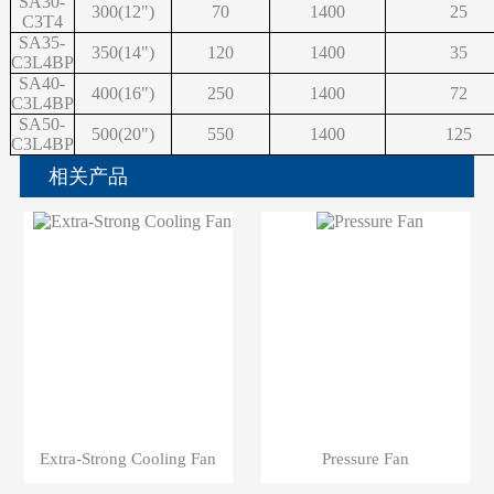
SA30-
300(12")
70
1400
25
C3T4
SA35-
350(14")
120
1400
35
C3L4BP
SA40-
400(16")
250
1400
72
C3L4BP
SA50-
500(20")
550
1400
125
C3L4BP
相关产品
Extra-Strong Cooling Fan
Pressure Fan